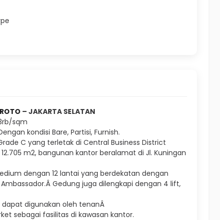
ype
BROTO
– JAKARTA SELATAN
73rb/sqm
ngan kondisi Bare, Partisi, Furnish.
ade C yang terletak di Central Business District
 12.705 m2, bangunan kantor beralamat di Jl. Kuningan
dium dengan 12 lantai yang berdekatan dengan
 Ambassador.Â Gedung juga dilengkapi dengan 4 lift,
g dapat digunakan oleh tenanÂ
t sebagai fasilitas di kawasan kantor.