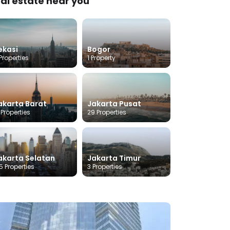
al estate near you
ekasi
Bogor
Properties
1 Property
akarta Barat
Jakarta Pusat
 Properties
29 Properties
akarta Selatan
Jakarta Timur
5 Properties
3 Properties