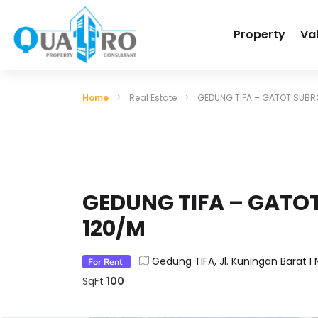
Property
Va
Home
Real Estate
GEDUNG TIFA – GATOT SUBR
GEDUNG TIFA – GATO
120/M
Gedung TIFA, Jl. Kuningan Barat I N
For Rent
SqFt
100