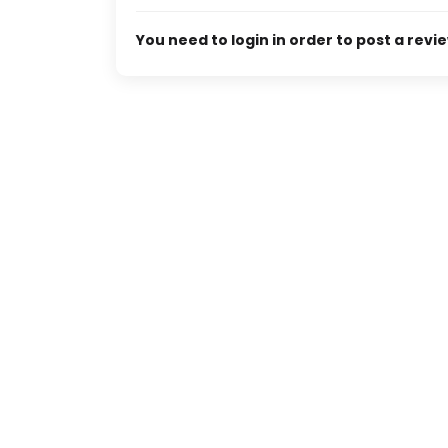
You need to login in order to post a revi
Tempo pavilon
in Kav. 9,
Jalan rasanya sain kan 10 kuningan
Rp285,000