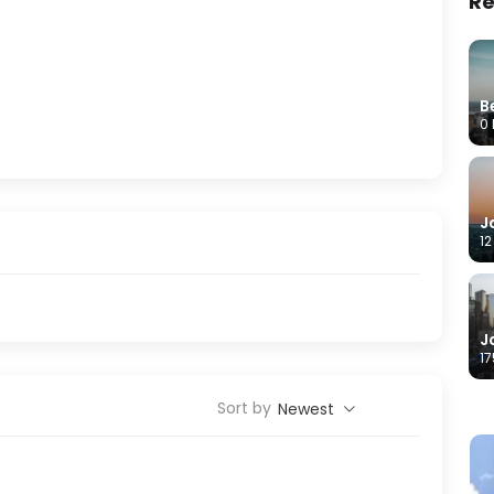
Re
B
0 
J
12
J
17
Sort by
Newest