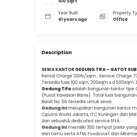
100
SqFt
Year Built
Property T
41 years ago
Office
Description
SEWA KANTOR
GEDUNG TIFA – GATOT SU
Rental Charge 120rb/sqm ; Service Charge 
Tersedia luas 100 sqm, 200sqm s.d 500sqm. De
Gedung Tifa
adalah bangunan kantor tipe Gr
(Pusat Kawasan Bisnis). Total luas bangunan
Barat No. 56 tersedia untuk sewa.
Gedung ini
merupakan bangunan kantor me
Ciputra World Jakarta, ITC Kuningan dan Mal
dan sebuahÂ dedicated service liftÂ .
Gedung ini
memiliki 350 tempat parkir yan
dan tamu serta ATM, Foodcourt dan Minimarke