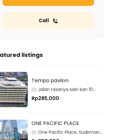
Call
atured listings
Tempo pavilon
Jalan rasanya sain kan 10
kuningan
Rp285,000
ONE PACIFIC PLACE
One Pacific Place, Sudirman
Central Business District, Jakarta,