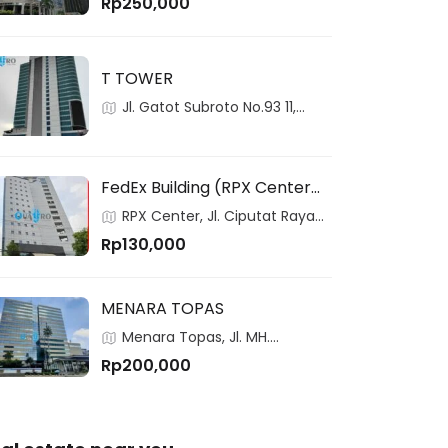
Rp250,000
12190, Indonesia
T TOWER
Jl. Gatot Subroto No.93 11,
RT.2/RW.3,Pancoran, 12780,
Pancoran, Jakarta, Indonesia
FedEx Building (RPX Center
Building)
RPX Center, Jl. Ciputat Raya
No. 99, Jakarta, 12310, Indonesia
Rp130,000
MENARA TOPAS
Menara Topas, Jl. MH.
Thamrin Kav. 9, Jakarta, 10350,
Rp200,000
Indonesia