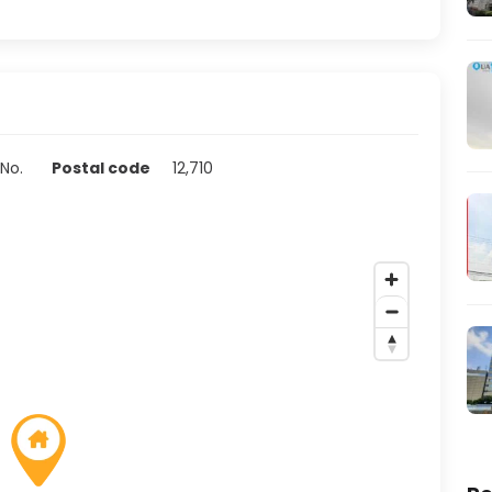
 No.
Postal code
12,710