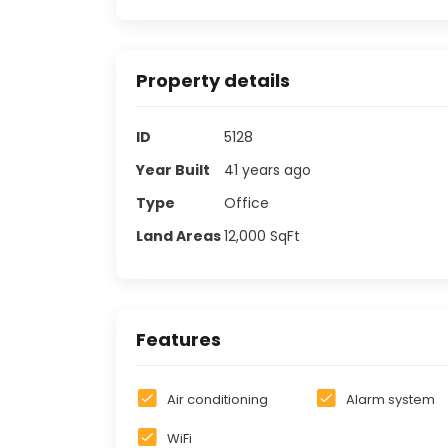
Property details
ID
5128
Year Built
41 years ago
Type
Office
Land Areas
12,000
SqFt
Features
Air conditioning
Alarm system
WiFi