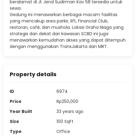
beralamat di Jl. Jend Sudirman Kav 58 tersedia untuk
sewa.
Gedung ini menawarkan berbagai macam fasilitas
yang mencakup area parkir, lift, Financial Club,
restoran, café, dan mushola. Lokasi Graha Niaga yang
strategis dan dekat dari kawasan SCBD ini juga
menawarkan kemudahan akses yang dapat ditempuh
dengan menggunakan TransJakarta dan MRT.
Property details
ID
6974
Price
Rp250,000
Year Built
33 years ago
Size
100
SqFt
Type
Office