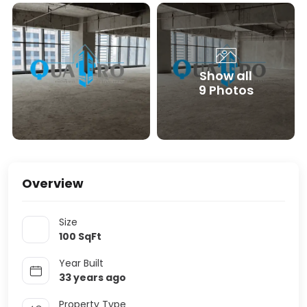
Show all
9 Photos
Overview
Size
100
SqFt
Year Built
33 years ago
Property Type