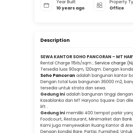
Year Built
Property T
10 years ago
Office
Description
SEWA KANTOR SOHO PANCORAN – MT HAR
Rental Charge 115rb/sqm ;
Service charge (N/
Tersedia luas 90sqm, 120sqm. Dengan kondisi
Soho Pancoran
adalah bangunan kantor baru
Dengan total luas bangunan 36000 m2, bang
tersedia untuk strata dan sewa.
Gedung Ini
adalah bangunan tinggi dengan 
Kasablanka dan MT Haryono Square. Dan dile
lift .
Gedung Ini
memiliki 400 tempat parkir yan
Foodcourt, Restaurant, Minimarket dan Bank s
Kami juga menyewakan Ruang Kantor di Area J
Dengan kondisi Bare, Partisi, Furnished. Unt