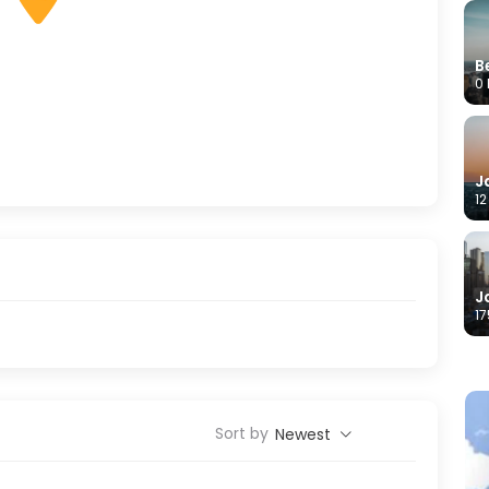
B
0 
J
12
J
17
Sort by
Newest