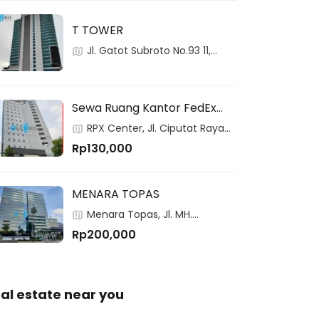
T TOWER
Jl. Gatot Subroto No.93 11,
RT.2/RW.3,Pancoran, 12780,
Pancoran, Jakarta, Indonesia
Sewa Ruang Kantor FedEx
Building (RPX Center)
RPX Center, Jl. Ciputat Raya
Jakarta Selatan | Harga
No. 99, Jakarta, 12310, Indonesia
Rp130,000
Mulai Rp130 Ribu/m²
MENARA TOPAS
Menara Topas, Jl. MH.
Thamrin Kav. 9, Jakarta, 10350,
Rp200,000
Indonesia
al estate near you