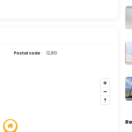
Postal code
12,810
Re