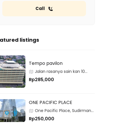
Call
atured listings
Tempo pavilon
Jalan rasanya sain kan 10
kuningan
Rp285,000
ONE PACIFIC PLACE
One Pacific Place, Sudirman
Central Business District, Jakarta,
Rp250,000
12190, Indonesia