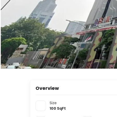
Overview
Size
100
SqFt