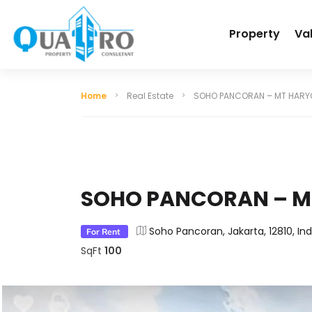
Property
Va
Home
Real Estate
SOHO PANCORAN – MT HAR
SOHO PANCORAN – 
Soho Pancoran, Jakarta, 12810, In
For Rent
SqFt
100