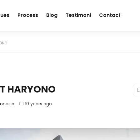
lues
Process
Blog
Testimoni
Contact
YONO
MT HARYONO
donesia
10 years ago