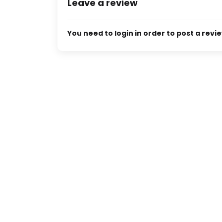
Leave a review
You need to login in order to post a revi
Tempo pavilon
in Kav. 9,
Jalan rasanya sain kan 10 kuningan
Rp285,000