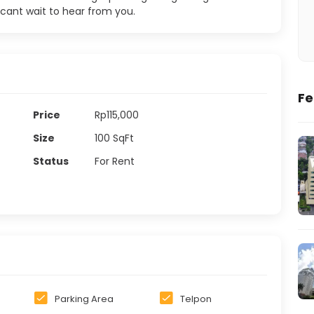
cant wait to hear from you.
Fe
Price
Rp115,000
Size
100
SqFt
Status
For Rent
Parking Area
Telpon